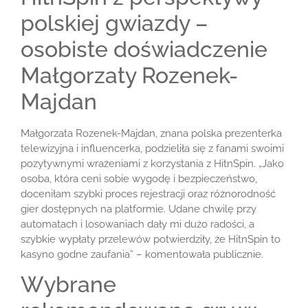
polskiej gwiazdy –
osobiste doświadczenie
Małgorzaty Rozenek-
Majdan
Małgorzata Rozenek-Majdan, znana polska prezenterka
telewizyjna i influencerka, podzieliła się z fanami swoimi
pozytywnymi wrażeniami z korzystania z HitnSpin. „Jako
osoba, która ceni sobie wygodę i bezpieczeństwo,
doceniłam szybki proces rejestracji oraz różnorodność
gier dostępnych na platformie. Udane chwilę przy
automatach i losowaniach dały mi dużo radości, a
szybkie wypłaty przelewów potwierdziły, że HitnSpin to
kasyno godne zaufania” – komentowała publicznie.
Wybrane