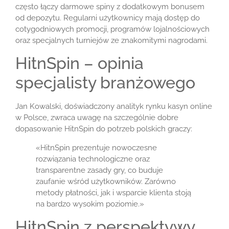
często łączy darmowe spiny z dodatkowym bonusem
od depozytu. Regularni użytkownicy mają dostęp do
cotygodniowych promocji, programów lojalnościowych
oraz specjalnych turniejów ze znakomitymi nagrodami.
HitnSpin – opinia
specjalisty branżowego
Jan Kowalski, doświadczony analityk rynku kasyn online
w Polsce, zwraca uwagę na szczególnie dobre
dopasowanie HitnSpin do potrzeb polskich graczy:
«HitnSpin prezentuje nowoczesne
rozwiązania technologiczne oraz
transparentne zasady gry, co buduje
zaufanie wśród użytkowników. Zarówno
metody płatności, jak i wsparcie klienta stoją
na bardzo wysokim poziomie.»
HitnSpin z perspektywy