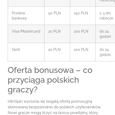
robocze
Przelew
50 PLN
150 PLN
1-3 dni
bankowy
robocze
Visa/Mastercard
20 PLN
100 PLN
do 24
godzin
Skrill
20 PLN
100 PLN
do 24
godzin
Oferta bonusowa – co
przyciąga polskich
graczy?
HitnSpin wyróżnia się bogatą ofertą promocyjną
skierowaną bezpośrednio do polskich użytkowników.
Nowi gracze mogą liczyć na bonus powitalny, który