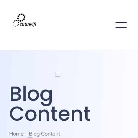
Blog
Content
Home – Blog Content