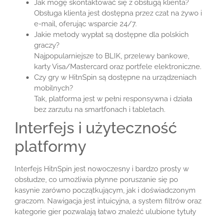
Jak mogę skontaktować się z obsługą klienta?
Obsługa klienta jest dostępna przez czat na żywo i
e-mail, oferując wsparcie 24/7.
Jakie metody wypłat są dostępne dla polskich
graczy?
Najpopularniejsze to BLIK, przelewy bankowe,
karty Visa/Mastercard oraz portfele elektroniczne.
Czy gry w HitnSpin są dostępne na urządzeniach
mobilnych?
Tak, platforma jest w pełni responsywna i działa
bez zarzutu na smartfonach i tabletach.
Interfejs i użyteczność
platformy
Interfejs HitnSpin jest nowoczesny i bardzo prosty w
obsłudze, co umożliwia płynne poruszanie się po
kasynie zarówno początkującym, jak i doświadczonym
graczom. Nawigacja jest intuicyjna, a system filtrów oraz
kategorie gier pozwalają łatwo znaleźć ulubione tytuły