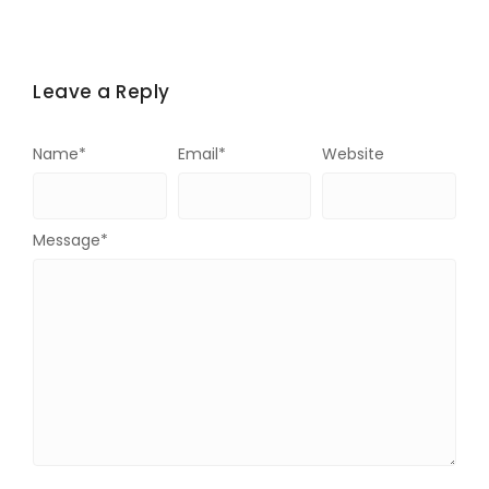
Leave a Reply
Name
*
Email
*
Website
Message
*