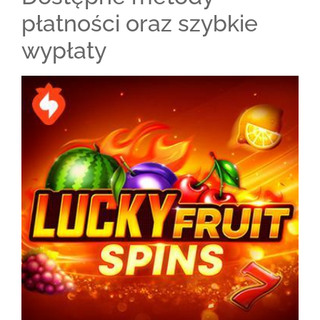
płatności oraz szybkie
wypłaty