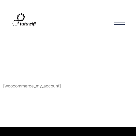
[woocommerce_my_account]