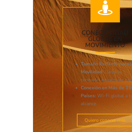
CONECTIVIDAD
GLOBAL EN
MOVIMIENTO
Tamaño Perfecto para 
Movilidad:
Lleva tu
conexión a cualquier par
Conexión en Más de 15
Países:
Wi-Fi global a t
alcance.
Quiero conocer más