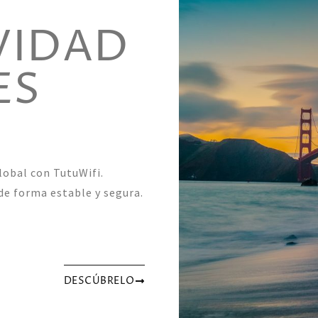
VIDAD
ES
lobal con TutuWifi.
de forma estable y segura.
DESCÚBRELO