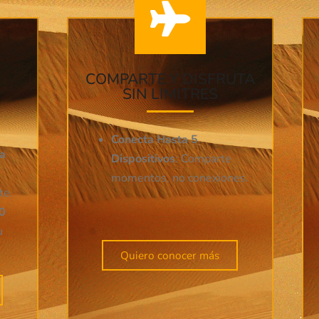
COMPARTE Y DISFRUTA
SIN LIMITRES
Conecta Hasta 5
la
Dispositivos
: Comparte
momentos, no conexiones.
te.
0
u
Quiero conocer más