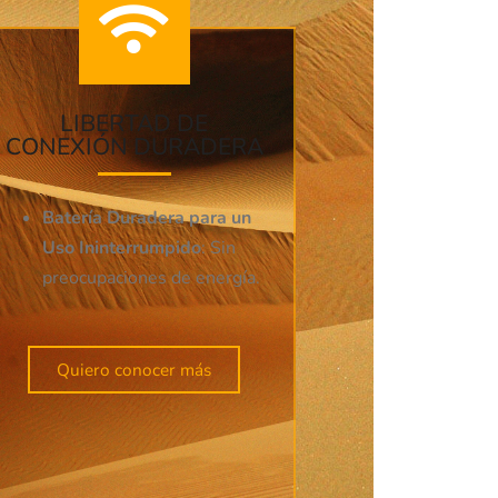
LIBERTAD DE
CONEXIÓN DURADERA
Batería Duradera para un
Uso Ininterrumpido
: Sin
preocupaciones de energía.
Quiero conocer más